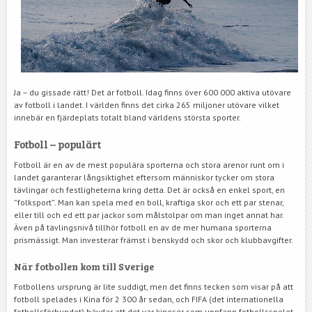
Ja – du gissade rätt! Det är fotboll. Idag finns över 600 000 aktiva utövare
av fotboll i landet. I världen finns det cirka 265 miljoner utövare vilket
innebär en fjärdeplats totalt bland världens största sporter.
Fotboll – populärt
Fotboll är en av de mest populära sporterna och stora arenor runt om i
landet garanterar långsiktighet eftersom människor tycker om stora
tävlingar och festligheterna kring detta. Det är också en enkel sport, en
”folksport”. Man kan spela med en boll, kraftiga skor och ett par stenar,
eller till och ed ett par jackor som målstolpar om man inget annat har.
Även på tävlingsnivå tillhör fotboll en av de mer humana sporterna
prismässigt. Man investerar främst i benskydd och skor och klubbavgifter.
När fotbollen kom till Sverige
Fotbollens ursprung är lite suddigt, men det finns tecken som visar på att
fotboll spelades i Kina för 2 300 år sedan, och FIFA (det internationella
fotbollsförbundet) hävdar att det var kineser som uppfann fotbollsspelet.